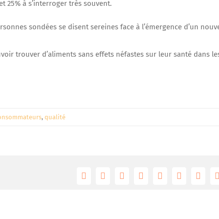
et 25% à s’interroger très souvent.
rsonnes sondées se disent sereines face à l’émergence d’un nouv
voir trouver d’aliments sans effets néfastes sur leur santé dans le
onsommateurs
,
qualité
Facebook
Twitter
Reddit
LinkedIn
Tumblr
Pinterest
Vk