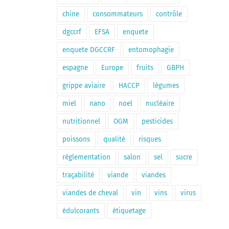
chine
consommateurs
contrôle
dgccrf
EFSA
enquete
enquete DGCCRF
entomophagie
espagne
Europe
fruits
GBPH
grippe aviaire
HACCP
légumes
miel
nano
noel
nucléaire
nutritionnel
OGM
pesticides
poissons
qualité
risques
règlementation
salon
sel
sucre
traçabilité
viande
viandes
viandes de cheval
vin
vins
virus
édulcorants
étiquetage