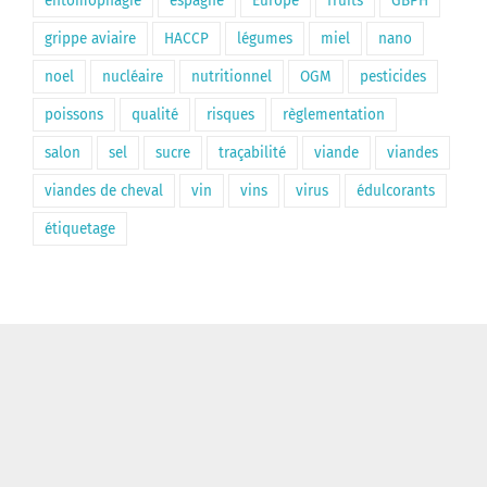
entomophagie
espagne
Europe
fruits
GBPH
grippe aviaire
HACCP
légumes
miel
nano
noel
nucléaire
nutritionnel
OGM
pesticides
poissons
qualité
risques
règlementation
salon
sel
sucre
traçabilité
viande
viandes
viandes de cheval
vin
vins
virus
édulcorants
étiquetage