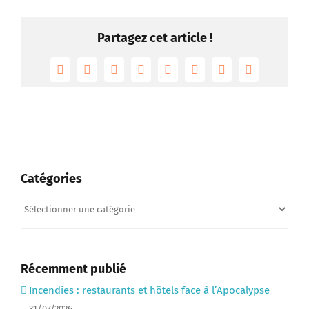
Partagez cet article !
Facebook
Twitter
Reddit
LinkedIn
Tumblr
Pinterest
Vk
Email
Catégories
Catégories
Récemment publié
Incendies : restaurants et hôtels face à l’Apocalypse
31/07/2026