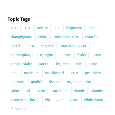
Topic Tags
2013
AGT
aviaire
bio
bisphenol
bpa
champignons
chine
consommateurs
contrôle
dgccrf
EFSA
enquete
enquete DGCCRF
entomophagie
espagne
Europe
fruits
GBPH
grippe aviaire
HACCP
légumes
miel
nano
noel
nucléaire
nutritionnel
OGM
pesticides
poissons
qualité
risques
règlementation
salon
sel
sucre
traçabilité
viande
viandes
viandes de cheval
vin
vins
virus
édulcorants
étiquetage