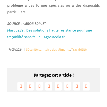
problème à des formes spéciales ou à des dispositifs
particuliers.
SOURCE : AGROMEDIA.FR
Marquage : Des solutions haute résistance pour une
traçabilité sans faille | AgroMedia.fr
17/05/2024
|
Sécurité sanitaire des aliments
,
Tracabilité
Partagez cet article !
Facebook
Twitter
Reddit
LinkedIn
Tumblr
Pinterest
Vk
Email