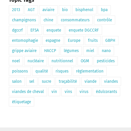
2013
AGT
aviaire
bio
bisphenol
bpa
champignons
chine
consommateurs
contrôle
dgccrf
EFSA
enquete
enquete DGCCRF
entomophagie
espagne
Europe
fruits
GBPH
grippe aviaire
HACCP
légumes
miel
nano
noel
nucléaire
nutritionnel
OGM
pesticides
poissons
qualité
risques
règlementation
salon
sel
sucre
traçabilité
viande
viandes
viandes de cheval
vin
vins
virus
édulcorants
étiquetage