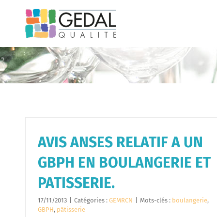
Passer
au
contenu
AVIS ANSES RELATIF A UN
GBPH EN BOULANGERIE ET
PATISSERIE.
17/11/2013
|
Catégories :
GEMRCN
|
Mots-clés :
boulangerie
,
GBPH
,
pâtisserie