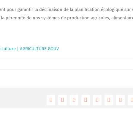
nt pour garantir la déclinaison de la planification écologique sur 
 la pérennité de nos systèmes de production agricoles, alimentair
griculture | AGRICULTURE.GOUV
Facebook
Twitter
Reddit
LinkedIn
Tumblr
Pinterest
Vk