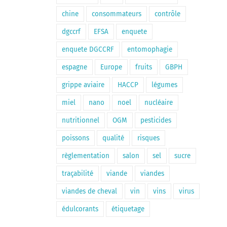
chine
consommateurs
contrôle
dgccrf
EFSA
enquete
enquete DGCCRF
entomophagie
espagne
Europe
fruits
GBPH
grippe aviaire
HACCP
légumes
miel
nano
noel
nucléaire
nutritionnel
OGM
pesticides
poissons
qualité
risques
règlementation
salon
sel
sucre
traçabilité
viande
viandes
viandes de cheval
vin
vins
virus
édulcorants
étiquetage