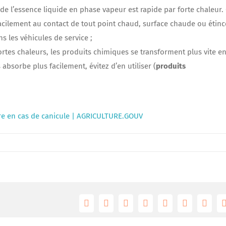
 de l’essence liquide en phase vapeur est rapide par forte chaleur.
cilement au contact de tout point chaud, surface chaude ou étince
s les véhicules de service ;
fortes chaleurs, les produits chimiques se transforment plus vite e
absorbe plus facilement, évitez d’en utiliser (
produits
re en cas de canicule | AGRICULTURE.GOUV
Facebook
Twitter
Reddit
LinkedIn
Tumblr
Pinterest
Vk