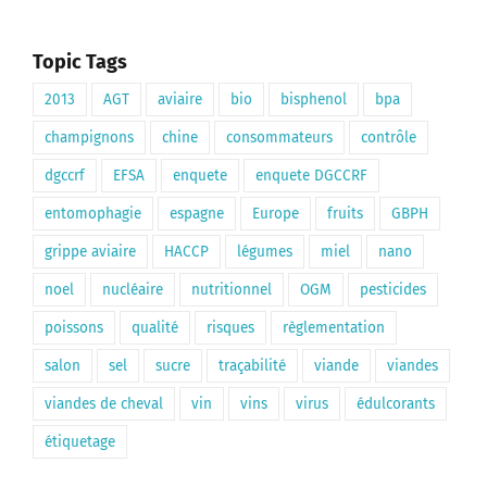
Topic Tags
2013
AGT
aviaire
bio
bisphenol
bpa
champignons
chine
consommateurs
contrôle
dgccrf
EFSA
enquete
enquete DGCCRF
entomophagie
espagne
Europe
fruits
GBPH
grippe aviaire
HACCP
légumes
miel
nano
noel
nucléaire
nutritionnel
OGM
pesticides
poissons
qualité
risques
règlementation
salon
sel
sucre
traçabilité
viande
viandes
viandes de cheval
vin
vins
virus
édulcorants
étiquetage