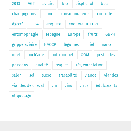
2013
AGT
aviaire
bio
bisphenol
bpa
champignons
chine
consommateurs
contrôle
dgccrf
EFSA
enquete
enquete DGCCRF
entomophagie
espagne
Europe
fruits
GBPH
grippe aviaire
HACCP
légumes
miel
nano
noel
nucléaire
nutritionnel
OGM
pesticides
poissons
qualité
risques
règlementation
salon
sel
sucre
traçabilité
viande
viandes
viandes de cheval
vin
vins
virus
édulcorants
étiquetage