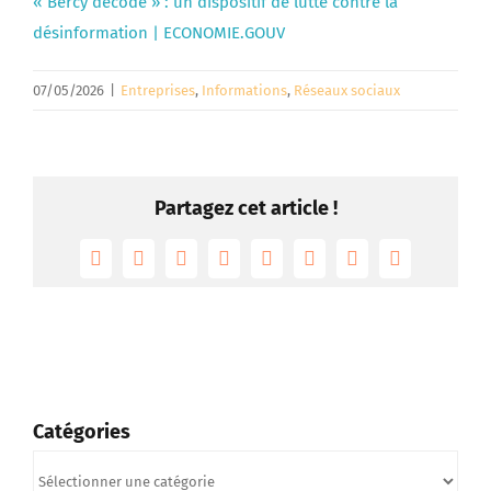
« Bercy décode » : un dispositif de lutte contre la
désinformation | ECONOMIE.GOUV
07/05/2026
|
Entreprises
,
Informations
,
Réseaux sociaux
Partagez cet article !
Facebook
Twitter
Reddit
LinkedIn
Tumblr
Pinterest
Vk
Email
Catégories
Catégories