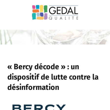
Passer
au
contenu
« Bercy décode » : un
dispositif de lutte contre la
désinformation