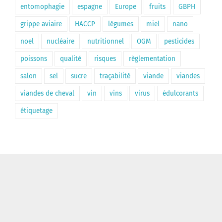
entomophagie
espagne
Europe
fruits
GBPH
grippe aviaire
HACCP
légumes
miel
nano
noel
nucléaire
nutritionnel
OGM
pesticides
poissons
qualité
risques
règlementation
salon
sel
sucre
traçabilité
viande
viandes
viandes de cheval
vin
vins
virus
édulcorants
étiquetage