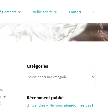
règlementaire
Veille sanitaire
Contact
Catégories
Catégories
re
ture
Récemment publié
à
Incendies « Ne nous abandonnez pas !