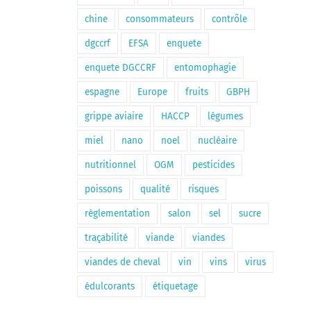
chine
consommateurs
contrôle
dgccrf
EFSA
enquete
enquete DGCCRF
entomophagie
espagne
Europe
fruits
GBPH
grippe aviaire
HACCP
légumes
miel
nano
noel
nucléaire
nutritionnel
OGM
pesticides
poissons
qualité
risques
règlementation
salon
sel
sucre
traçabilité
viande
viandes
viandes de cheval
vin
vins
virus
édulcorants
étiquetage