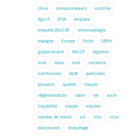
chine
consommateurs
contrôle
dgccrf
EFSA
enquete
enquete DGCCRF
entomophagie
espagne
Europe
fruits
GBPH
grippe aviaire
HACCP
légumes
miel
nano
noel
nucléaire
nutritionnel
OGM
pesticides
poissons
qualité
risques
règlementation
salon
sel
sucre
traçabilité
viande
viandes
viandes de cheval
vin
vins
virus
édulcorants
étiquetage