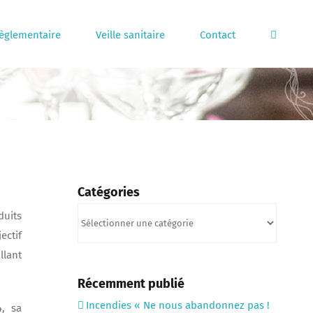
règlementaire
Veille sanitaire
Contact
Catégories
Catégories
duits
ectif
llant
Récemment publié
Incendies « Ne nous abandonnez pas !
, sa