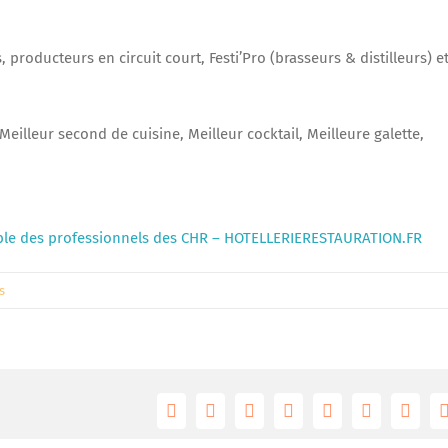
 producteurs en circuit court, Festi’Pro (brasseurs & distilleurs) e
eilleur second de cuisine, Meilleur cocktail, Meilleure galette,
able des professionnels des CHR – HOTELLERIERESTAURATION.FR
s
Facebook
Twitter
Reddit
LinkedIn
Tumblr
Pinterest
Vk