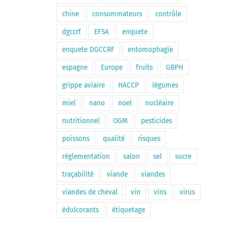
chine
consommateurs
contrôle
dgccrf
EFSA
enquete
enquete DGCCRF
entomophagie
espagne
Europe
fruits
GBPH
grippe aviaire
HACCP
légumes
miel
nano
noel
nucléaire
nutritionnel
OGM
pesticides
poissons
qualité
risques
règlementation
salon
sel
sucre
traçabilité
viande
viandes
viandes de cheval
vin
vins
virus
édulcorants
étiquetage