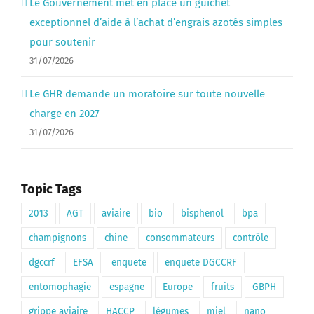
Le Gouvernement met en place un guichet
exceptionnel d’aide à l’achat d’engrais azotés simples
pour soutenir
31/07/2026
Le GHR demande un moratoire sur toute nouvelle
charge en 2027
31/07/2026
Topic Tags
2013
AGT
aviaire
bio
bisphenol
bpa
champignons
chine
consommateurs
contrôle
dgccrf
EFSA
enquete
enquete DGCCRF
entomophagie
espagne
Europe
fruits
GBPH
grippe aviaire
HACCP
légumes
miel
nano