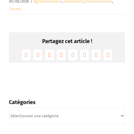
05/06/2026
|
Agroalimentaire
,
Evènement
,
Professionnels
,
Zooms
Partagez cet article !
Facebook
Twitter
Reddit
LinkedIn
Tumblr
Pinterest
Vk
Email
Catégories
Catégories