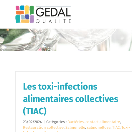
Passer
au
contenu
Les toxi-infections
alimentaires collectives
(TIAC)
23/02/2024
|
Catégories :
Bactéries
,
contact alimentaire
,
Restauration collective
,
Salmonelle
,
salmonellose
,
TIAC
,
Toxi-